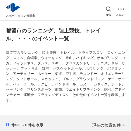
検索
メニュー
スポーツタウン都留市
都留市のランニング、陸上競技、トレイ
ル、・・・のイベント一覧
都留市のランニング、陸上競技、トレイル、トライアスロン、ロゲイニン
グ、スイム、自転車、ウォーキング、登山、ハイキング、ボルダリング、ヨ
ガ、フィットネス、ダンス、スキー、クロスカントリー、テニス、卓球、サ
ッカー、フットサル、野球、バスケットボール、ボウリング、バドミント
ン、アーチェリー、ホッケー、柔道、空手道、テコンドー、オリエンテーリ
ング、ソフトボール、スカッシュ、ゴルフ、グラウンドゴルフ、ゲートボー
ル、バレーボール、ラグビー、ハンドボール、カヌー、カヤック、ボート、
セーリング、マリンスポーツ、射撃、ウエイトリフティング、綱引、アドベ
ンチャー、運動会、フライングディスク、その他のイベント一覧を表示しま
す。
0
現在の検索条件
件中
1～0
件を表示